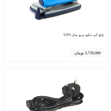
پانچ کی دبلیو تریو مدل 91P0
3,750,000 تومان