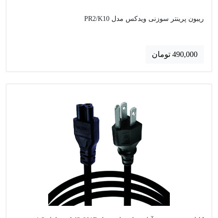
ریبون پرینتر سوزنی ویدکس مدل PR2/K10
490,000 تومان