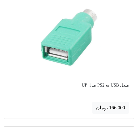
مبدل USB به PS2 مدل UP
166,000 تومان