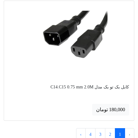
کابل بک تو بک مدل C14.C15 0.75 mm 2.0M
180,000 تومان
›
4
3
2
1
‹