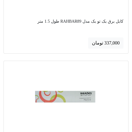
کابل برق بک تو بک مدل RAHBAR89 طول 1.5 متر
337,000 تومان