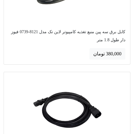
کابل برق سه پین منبع تغذیه کامپیوتر لاین تک مدل 8121-0739 فیوز
دار طول 1.8 متر
380,000 تومان