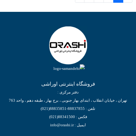
فروشگاه اینترنتی اوراشی
دفتر مرکزی :
تهران ، خیابان انقلاب ، ابتدای بهار جنوبی ، برج بهار ، طبقه دهم ، واحد 763
تلفن : 88837855-88835851(021)
فکس : 88341500(021)
ایمیل : info@orashi.ir