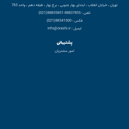
تهران ، خیابان انقلاب ، ابتدای بهار جنوبی ، برج بهار ، طبقه دهم ، واحد 763
تلفن : 88837855-88835851(021)
فکس : 88341500(021)
ایمیل : info@orashi.ir
پشتیبانی
امور مشتریان