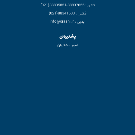
تلفن : 88837855-88835851(021)
فکس : 88341500(021)
ایمیل : info@orashi.ir
پشتیبانی
امور مشتریان