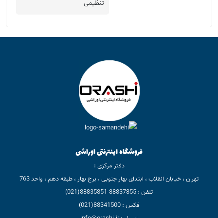
تنظیمی
فروشگاه اینترنتی اوراشی
دفتر مرکزی :
تهران ، خیابان انقلاب ، ابتدای بهار جنوبی ، برج بهار ، طبقه دهم ، واحد 763
تلفن : 88837855-88835851(021)
فکس : 88341500(021)