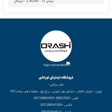
میانبر 13 - 2.4GHz - اپتیکال
فروشگاه اینترنتی اوراشی
دفتر مرکزی :
تهران ، خیابان انقلاب ، ابتدای بهار جنوبی ، برج بهار ، طبقه دهم ، واحد 763
تلفن : 88837855-88835851(021)
فکس : 88341500(021)
ایمیل : info@orashi.ir