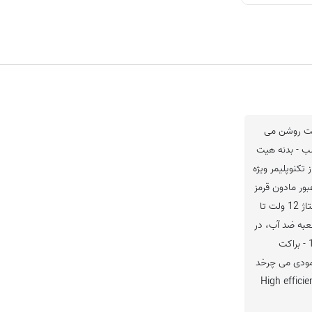
خت روشن می
شب - بدنه هیت
تکنوپلیمر ویژه
ور مادون قرمز
بالایی را فراهم می کند - ولتاژ 12 ولت تا
جعبه ضد آب، در
نسخه 230Vac یا 120Vac - براکت
مودی می چرخد
- High effic