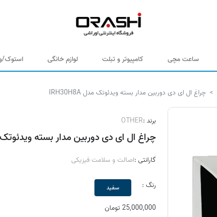
ساعت مچی
کامپیوتر و تبلت
لوازم خانگی
استوک/وی
چراغ ال ای دی دوربین مدار بسته ویدئوتک مدل IRH30H8A
برند :
OTHER
چراغ ال ای دی دوربین مدار بسته ویدئوتک مدل 8A
گارانتی :
اصالت و سلامت فیزیکی
رنگ :
سفید
25,000,000 تومان