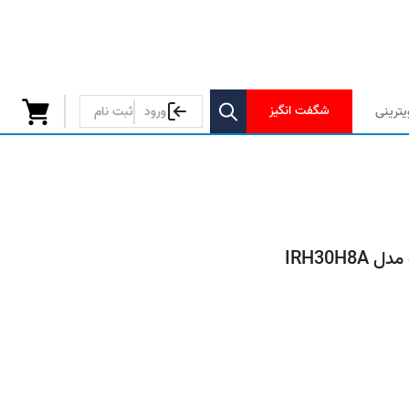
شگفت انگیز
ترینی
ورود
ثبت نام
IRH30H