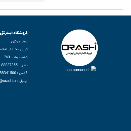
فروشگاه اینترنتی
دفتر مرکزی :
تهران ، خیابان انقلا
دهم ، واحد 763
تلفن : 88837855-88835851(021)
فکس : 88341500(021)
ایمیل : info@orashi.ir