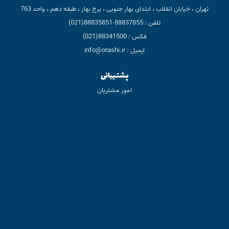
تهران ، خیابان انقلاب ، ابتدای بهار جنوبی ، برج بهار ، طبقه دهم ، واحد 763
تلفن : 88837855-88835851(021)
فکس : 88341500(021)
ایمیل : info@orashi.ir
پشتیبانی
امور مشتریان