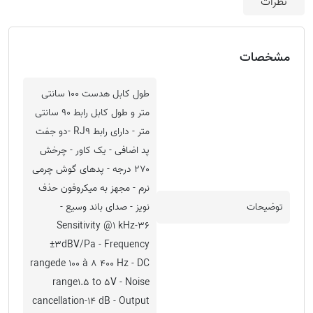
نظرات
مشخصات
طول کابل هدست ۱۰۰ سانتی
متر و طول کابل رابط ۹۰ سانتی
متر - دارای رابط RJ۹ -دو جفت
پد اضافی - یک کاور - چرخش
۲۷۰ درجه - پدهای گوش چرمی
نرم - مجهز به میکروفون حذف
توضیحات
نویز - صدای باند وسیع -
Sensitivity @۱ kHz-۳۶
±۳dBV/Pa - Frequency
rangede ۱۰۰ à ۸ ۴۰۰ Hz - DC
range۱.۵ to ۵V - Noise
cancellation-۱۴ dB - Output