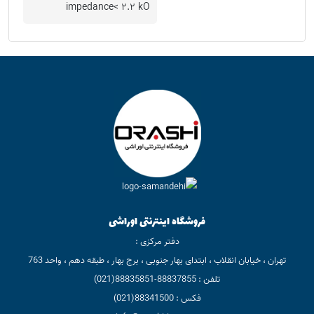
impedance< ۲.۲ kO
فروشگاه اینترنتی اوراشی
دفتر مرکزی :
تهران ، خیابان انقلاب ، ابتدای بهار جنوبی ، برج بهار ، طبقه دهم ، واحد 763
تلفن : 88837855-88835851(021)
فکس : 88341500(021)